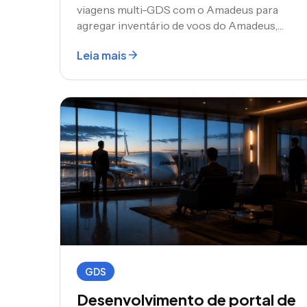
viagens multi-GDS com o Amadeus para
agregar inventário de voos do Amadeus,
Sabre e Travelport em uma plataforma. Um
Leia mais
guia completo para agentes de viagens,
agências e OTAs que criam soluções de
viagens personalizadas.
GDS
Desenvolvimento de portal de