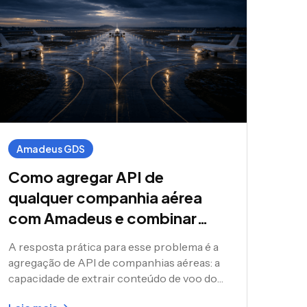
Amadeus GDS
Como agregar API de
qualquer companhia aérea
com Amadeus e combinar
conteúdo direto de
A resposta prática para esse problema é a
companhia aérea com seu
agregação de API de companhias aéreas: a
inventário GDS
capacidade de extrair conteúdo de voo do
Amadeus GDS, de APIs diretas de