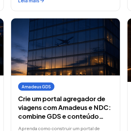
Leia mais
gestores de viagens corporativas prontos
para implantar sua própria plataforma de
reservas.
Amadeus GDS
Crie um portal agregador de
viagens com Amadeus e NDC:
combine GDS e conteúdo
Airline Direct
Aprenda como construir um portal de