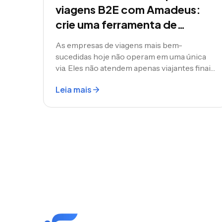
viagens B2E com Amadeus:
crie uma ferramenta de
reservas corporativas para
As empresas de viagens mais bem-
seus funcionários
sucedidas hoje não operam em uma única
via. Eles não atendem apenas viajantes finais
ou apenas parceiros comerciais. Eles estão
Leia mais
executando modelos de distribuição em
camadas que chegam diretamente aos
consumidores e, ao mesmo tempo,
capacitam uma rede de agentes e
subagentes para vender em seu nome.