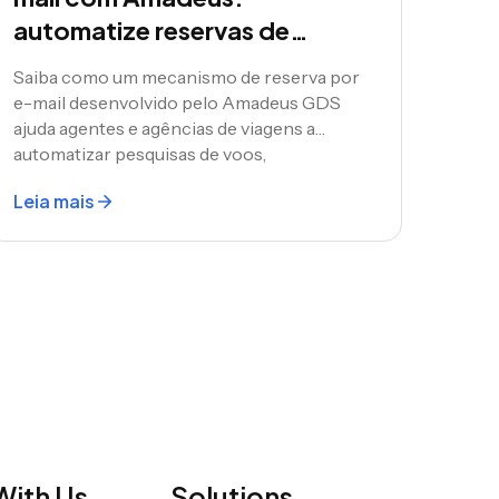
automatize reservas de
viagens diretamente da caixa
Saiba como um mecanismo de reserva por
de entrada
e-mail desenvolvido pelo Amadeus GDS
ajuda agentes e agências de viagens a
automatizar pesquisas de voos,
confirmações e itinerários diretamente da
Leia mais
caixa de entrada. Crie hoje mesmo sua
própria automação de reservas de viagens
por e-mail.
ith Us
Solutions