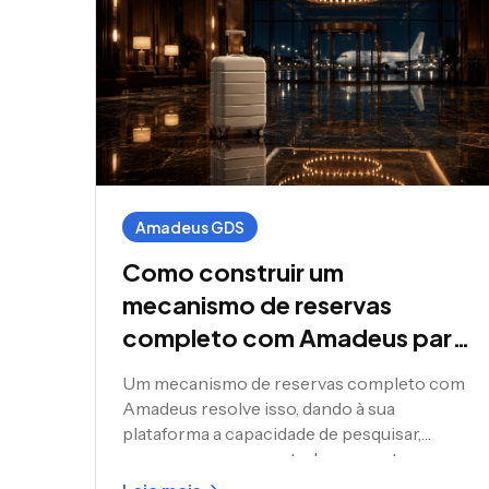
Amadeus GDS
Como construir um
mecanismo de reservas
completo com Amadeus para
voos, hotéis, aluguel de
Um mecanismo de reservas completo com
carros e cruzeiros
Amadeus resolve isso, dando à sua
plataforma a capacidade de pesquisar,
comparar e reservar todos os quatro
produtos em um único fluxo, conectado à