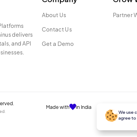
About Us
Partner 
Platforms
Contact Us
inus delivers
als, and API
Get a Demo
usinesses.
served.
Made with
in India
ted.
We use co
agree to 