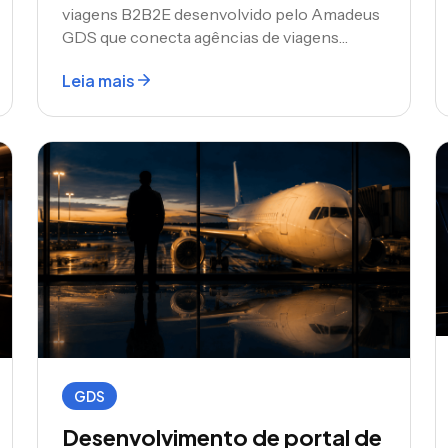
viagens B2B2E desenvolvido pelo Amadeus
GDS que conecta agências de viagens
diretamente a programas de viagens
Leia mais
corporativas. Um guia completo para
empresas e agências de tecnologia de
viagens prontas para atender clientes
corporativos com uma plataforma
personalizada de reservas e políticas.
GDS
Desenvolvimento de portal de