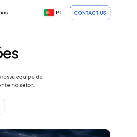
lans
PT
CONTACT US
ões
 nossa equipe de
ente no setor.