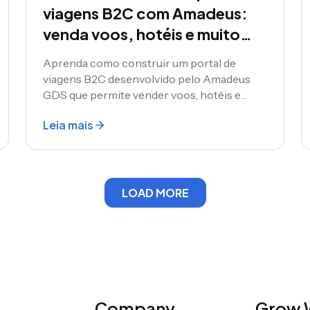
viagens B2C com Amadeus:
venda voos, hotéis e muito
mais diretamente aos clientes
Aprenda como construir um portal de
viagens B2C desenvolvido pelo Amadeus
GDS que permite vender voos, hotéis e
pacotes de viagens diretamente aos
Leia mais
clientes finais. Um guia completo para
agências de viagens e empresas de
tecnologia de viagens prontas para lançar
sua própria plataforma de reservas.
LOAD MORE
Company
Grow W