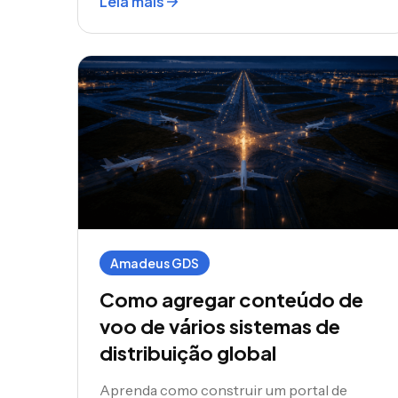
Leia mais
mesma infraestrutura de estoque,
gerenciado através do mesmo painel do
agente e apresentado sob sua própria
marca.
Amadeus GDS
Como agregar conteúdo de
voo de vários sistemas de
distribuição global
Aprenda como construir um portal de