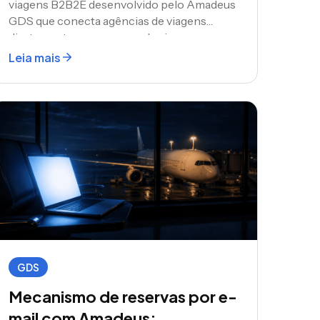
viagens B2B2E desenvolvido pelo Amadeus
GDS que conecta agências de viagens
diretamente a programas de viagens
corporativas.
Leia mais
GDS
Mecanismo de reservas por e-
mail com Amadeus: