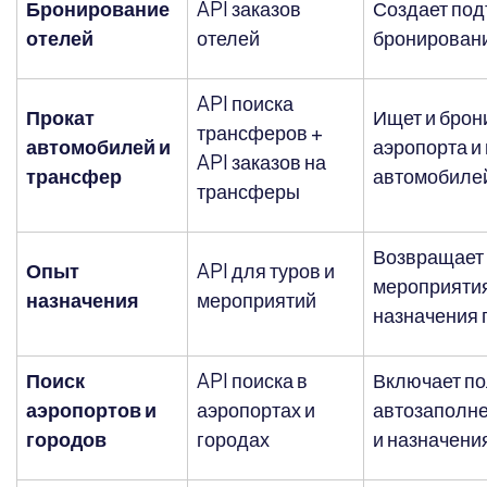
Бронирование
API заказов
Создает по
отелей
отелей
бронировани
API поиска
Прокат
Ищет и брон
трансферов +
автомобилей и
аэропорта и
API заказов на
трансфер
автомобиле
трансферы
Возвращает 
Опыт
API для туров и
мероприятия
назначения
мероприятий
назначения 
Поиск
API поиска в
Включает по
аэропортов и
аэропортах и ​​
автозаполне
городов
городах
и назначени