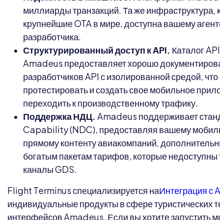
миллиарды транзакций. Та же инфраструктура,
крупнейшие OTA в мире, доступна вашему аген
разработчика.
Структурированный доступ к API.
Каталог AP
Amadeus предоставляет хорошо документиров
разработчиков API с изолированной средой, что 
протестировать и создать свое мобильное прил
переходить к производственному трафику.
Поддержка НДЦ.
Amadeus поддерживает станда
Capability (NDC), предоставляя вашему мобил
прямому контенту авиакомпаний, дополнитель
богатым пакетам тарифов, которые недоступны
каналы GDS.
Flight Terminus специализируется на
Интеграция с
индивидуальные продукты в сфере туристических т
интерфейсов Amadeus. Если вы хотите запустить 