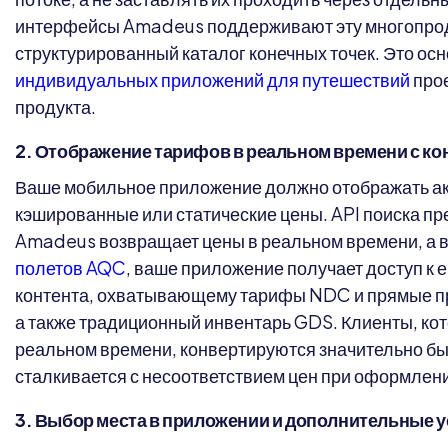
интерфейсы Amadeus поддерживают эту многопрод
структурированный каталог конечных точек. Это ос
индивидуальных приложений для путешествий
прое
продукта.
2. Отображение тарифов в реальном времени с к
Ваше мобильное приложение должно отображать ак
кэшированные или статические цены. API поиска п
Amadeus возвращает цены в реальном времени, а в
полетов AQC
, ваше приложение получает доступ к
контента, охватывающему тарифы NDC и прямые п
а также традиционный инвентарь GDS. Клиенты, кот
реальном времени, конвертируются значительно быс
сталкивается с несоответствием цен при оформлени
3. Выбор места в приложении и дополнительные у