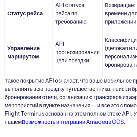
API статуса
Возвращает 
Статус рейса
рейса по
времени для
требованию
приложении 
Классифицир
API
Управление
(деловая или
прогнозирования
маршрутом
персонализи
цели поездки
бронирован
Такое покрытие API означает, что ваше мобильное 
выполнять всю поездку путешественника: поиск и б
бронирование отеля, организацию трансфера из аэ
мероприятий в пункте назначения — и все это с по
Flight Terminus основан на этом полном стеке API. 
нашем
Возможность интеграции Amadeus GDS
.