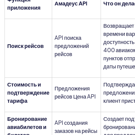
Амадеус API
Что он дела
приложения
Возвращает 
времени вар
API поиска
доступность
Поиск рейсов
предложений
400 авиако
рейсов
пунктов отп
даты путеше
Стоимость и
Подтверждае
Предложения
подтверждение
предложения
рейсов Цена API
тарифа
клиент прис
Бронирование
Создает по
API создания
авиабилетов и
бронировани
заказов на рейсы
билетов
для предлож