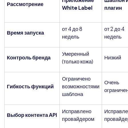
Рассмотрение
White Label
плагин
от 4 до 8
от 2 до 4
Время запуска
недель
недель
Умеренный
Контроль бренда
Низкий
(только кожа)
Ограничено
Очень
Гибкость функций
возможностями
ограниче
шаблона
Исправлено
Исправле
Выбор контента API
провайдером
провайде