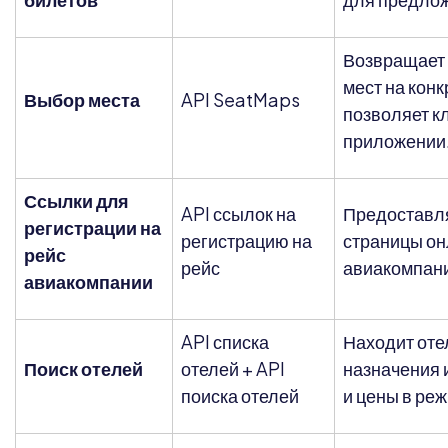
Возвращает 
мест на конк
Выбор места
API SeatMaps
позволяет к
приложении
Ссылки для
API ссылок на
Предоставля
регистрации на
регистрацию на
страницы он
рейс
рейс
авиакомпани
авиакомпании
API списка
Находит оте
Поиск отелей
отелей + API
назначения 
поиска отелей
и цены в ре