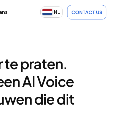
lans
NL
CONTACT US
 te praten.
een AI Voice
wen die dit