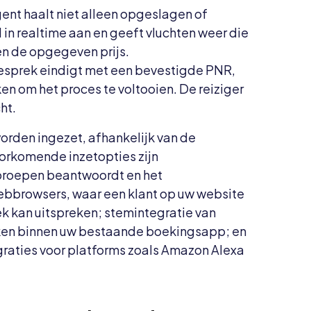
ent haalt niet alleen opgeslagen of
 in realtime aan en geeft vluchten weer die
n de opgegeven prijs.
sprek eindigt met een bevestigde PNR,
en om het proces te voltooien. De reiziger
ht.
rden ingezet, afhankelijk van de
orkomende inzetopties zijn
proepen beantwoordt en het
ebbrowsers, waar een klant op uw website
ek kan uitspreken; stemintegratie van
iken binnen uw bestaande boekingsapp; en
raties voor platforms zoals Amazon Alexa