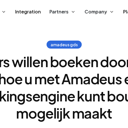
Integration
Partners
Company
P
amadeus gds
rs willen boeken door
u hoe u met Amadeus 
ingsengine kunt bou
mogelijk maakt