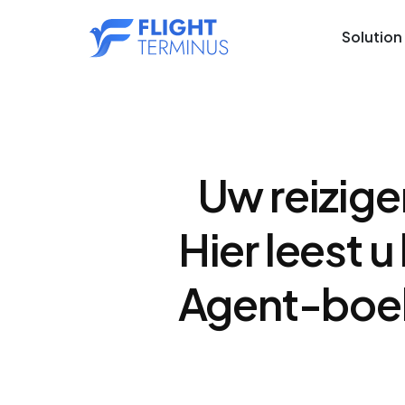
Solution
Uw reizige
Hier leest 
Agent-boek