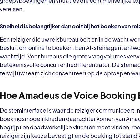
groepsboekingen en situaties die echt menselijke e
vereisen.
Snelheid is belangrijker dan ooit bij het boeken van re
Een reiziger die uw reisbureau belt en in de wacht wor
besluit om online te boeken. Een AI-stemagent antwo
wachttijd. Voor bureaus die grote vraagvolumes verwe
betekenisvolle concurrentiedifferentiator. De stema
terwijl uw team zich concentreert op de oproepen waa
Hoe Amadeus de Voice Booking E
De steminterface is waar de reiziger communiceert, m
boekingsmogelijkheden daarachter komen van Amad
begrijpt en daadwerkelijke vluchten moet vinden, ro
reiziger zijn keuze bevestigt en de boeking tot stand 