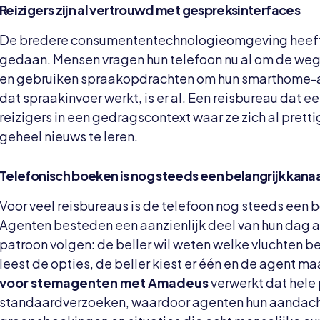
Reizigers zijn al vertrouwd met gespreksinterfaces
De bredere consumententechnologieomgeving heeft
gedaan. Mensen vragen hun telefoon nu al om de weg, 
en gebruiken spraakopdrachten om hun smarthome-a
dat spraakinvoer werkt, is er al. Een reisbureau dat 
reizigers in een gedragscontext waar ze zich al prettig 
geheel nieuws te leren.
Telefonisch boeken is nog steeds een belangrijk kanaal
Voor veel reisbureaus is de telefoon nog steeds een
Agenten besteden een aanzienlijk deel van hun dag 
patroon volgen: de beller wil weten welke vluchten be
leest de opties, de beller kiest er één en de agent m
voor stemagenten met Amadeus
verwerkt dat hele
standaardverzoeken, waardoor agenten hun aandacht