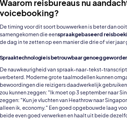
Waarom reisbureaus nu aandach
voicebooking?
De timing voor dit soort bouwwerken is beter dan ooit 
samengekomen die een
spraakgebaseerd reisboek
de dag in te zetten op een manier die drie of vier jaa
Spraaktechnologie is betrouwbaar genoeg geworden
De nauwkeurigheid van spraak-naar-tekst-transcripti
verbeterd. Moderne grote taalmodellen kunnen omgaa
bewoordingen die reizigers daadwerkelijk gebruiken a
zou kunnen zeggen: "Ik moet op 3 september naar Si
zeggen: "Kun je vluchten van Heathrow naar Singapor
alleen ik, economy." Een goed opgebouwde laag voor 
beide even goed verwerken en haalt uit beide dezel