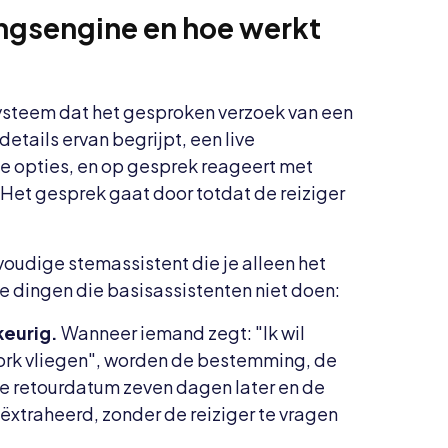
ingsengine en hoe werkt
ysteem dat het gesproken verzoek van een
etails ervan begrijpt, een live
te opties, en op gesprek reageert met
Het gesprek gaat door totdat de reiziger
oudige stemassistent die je alleen het
ie dingen die basisassistenten niet doen:
keurig.
Wanneer iemand zegt: "Ik wil
ork vliegen", worden de bestemming, de
de retourdatum zeven dagen later en de
xtraheerd, zonder de reiziger te vragen