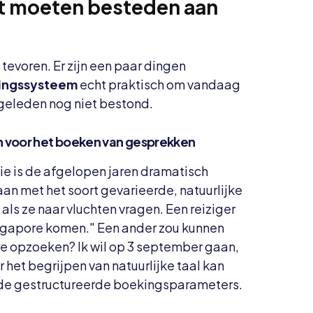
t moeten besteden aan
tevoren. Er zijn een paar dingen
ingssysteem
echt praktisch om vandaag
r geleden nog niet bestond.
 voor het boeken van gesprekken
e is de afgelopen jaren dramatisch
n met het soort gevarieerde, natuurlijke
ls ze naar vluchten vragen. Een reiziger
ngapore komen." Een ander zou kunnen
e opzoeken? Ik wil op 3 september gaan,
het begrijpen van natuurlijke taal kan
fde gestructureerde boekingsparameters.