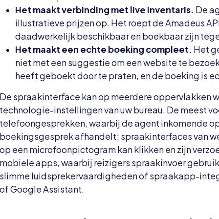
Het maakt verbinding met live inventaris.
De ag
illustratieve prijzen op. Het roept de Amadeus API
daadwerkelijk beschikbaar en boekbaar zijn tege
Het maakt een echte boeking compleet.
Het ge
niet met een suggestie om een ​​website te bezoek
heeft geboekt door te praten, en de boeking is ec
De spraakinterface kan op meerdere oppervlakken wo
technologie-instellingen van uw bureau. De meest vo
telefoongesprekken, waarbij de agent inkomende o
boekingsgesprek afhandelt; spraakinterfaces van w
op een microfoonpictogram kan klikken en zijn verzo
mobiele apps, waarbij reizigers spraakinvoer gebru
slimme luidsprekervaardigheden of spraakapp-integ
of Google Assistant.