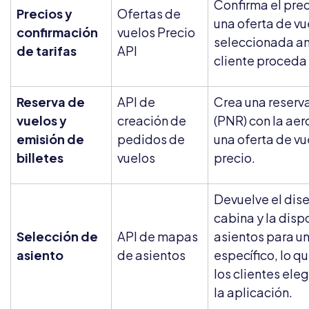
Confirma el pre
Precios y
Ofertas de
una oferta de vu
confirmación
vuelos Precio
seleccionada an
de tarifas
API
cliente proceda 
Reserva de
API de
Crea una reserv
vuelos y
creación de
(PNR) con la aer
emisión de
pedidos de
una oferta de vu
billetes
vuelos
precio.
Devuelve el dise
cabina y la disp
Selección de
API de mapas
asientos para un
asiento
de asientos
específico, lo q
los clientes eleg
la aplicación.