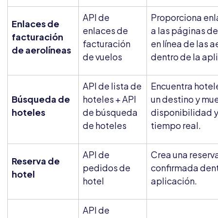
API de
Proporciona enl
Enlaces de
enlaces de
a las páginas de
facturación
facturación
en línea de las a
de aerolíneas
de vuelos
dentro de la apl
API de lista de
Encuentra hotel
Búsqueda de
hoteles + API
un destino y mu
hoteles
de búsqueda
disponibilidad y
de hoteles
tiempo real.
API de
Crea una reserva
Reserva de
pedidos de
confirmada dent
hotel
hotel
aplicación.
API de