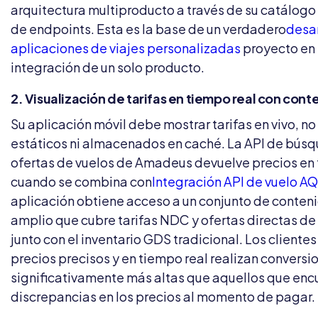
arquitectura multiproducto a través de su catálogo
de endpoints. Esta es la base de un verdadero
desar
aplicaciones de viajes personalizadas
proyecto en 
integración de un solo producto.
2. Visualización de tarifas en tiempo real con con
Su aplicación móvil debe mostrar tarifas en vivo, no
estáticos ni almacenados en caché. La API de bús
ofertas de vuelos de Amadeus devuelve precios en 
cuando se combina con
Integración API de vuelo A
aplicación obtiene acceso a un conjunto de conten
amplio que cubre tarifas NDC y ofertas directas de
junto con el inventario GDS tradicional. Los cliente
precios precisos y en tiempo real realizan conversi
significativamente más altas que aquellos que enc
discrepancias en los precios al momento de pagar.