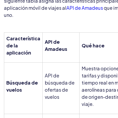
siguiente tabla asigna las características principal
aplicación móvil de viajes al
API de Amadeus
que i
uno.
Característica
API de
de la
Qué hace
Amadeus
aplicación
Muestra opcione
API de
tarifas y dispon
Búsqueda de
búsqueda de
tiempo real en 
vuelos
ofertas de
aerolíneas para 
vuelos
de origen-desti
viaje.