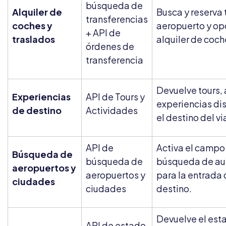
búsqueda de
Alquiler de
Busca y reserva 
transferencias
coches y
aeropuerto y op
+ API de
traslados
alquiler de coch
órdenes de
transferencia
Devuelve tours, 
Experiencias
API de Tours y
experiencias di
de destino
Actividades
el destino del vi
API de
Activa el campo
Búsqueda de
búsqueda de
búsqueda de au
aeropuertos y
aeropuertos y
para la entrada 
ciudades
ciudades
destino.
Devuelve el est
API de estado