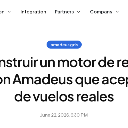
on
Integration
Partners
Company
amadeus gds
truir un motor de r
on Amadeus que acep
de vuelos reales
June 22, 2026, 6:30 PM