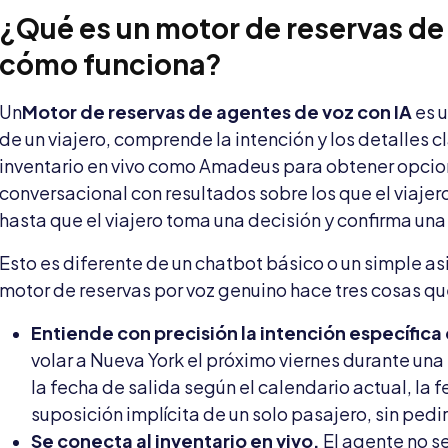
¿Qué es un motor de reservas de 
cómo funciona?
Un
Motor de reservas de agentes de voz con IA
es u
de un viajero, comprende la intención y los detalles 
inventario en vivo como Amadeus para obtener opcio
conversacional con resultados sobre los que el viaje
hasta que el viajero toma una decisión y confirma una
Esto es diferente de un chatbot básico o un simple asi
motor de reservas por voz genuino hace tres cosas qu
Entiende con precisión la intención específica 
volar a Nueva York el próximo viernes durante un
la fecha de salida según el calendario actual, la 
suposición implícita de un solo pasajero, sin pedir
Se conecta al inventario en vivo.
El agente no se