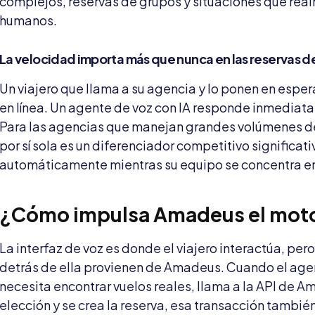
complejos, reservas de grupos y situaciones que real
humanos.
La velocidad importa más que nunca en las reservas de
Un viajero que llama a su agencia y lo ponen en espera
en línea. Un agente de voz con IA responde inmediat
Para las agencias que manejan grandes volúmenes d
por sí sola es un diferenciador competitivo significat
automáticamente mientras su equipo se concentra en 
¿Cómo impulsa Amadeus el motor
La interfaz de voz es donde el viajero interactúa, per
detrás de ella provienen de Amadeus. Cuando el age
necesita encontrar vuelos reales, llama a la API de A
elección y se crea la reserva, esa transacción tambié