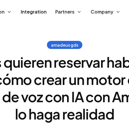
on
Integration
Partners
Company
amadeus gds
s quieren reservar ha
 cómo crear un motor 
 de voz con IA con 
lo haga realidad