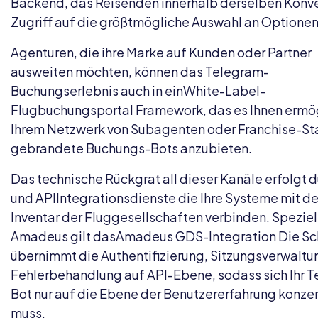
Backend, das Reisenden innerhalb derselben Konv
Zugriff auf die größtmögliche Auswahl an Optionen
Agenturen, die ihre Marke auf Kunden oder Partner
ausweiten möchten, können das Telegram-
Buchungserlebnis auch in ein
White-Label-
Flugbuchungsportal
Framework, das es Ihnen ermög
Ihrem Netzwerk von Subagenten oder Franchise-St
gebrandete Buchungs-Bots anzubieten.
Das technische Rückgrat all dieser Kanäle erfolgt 
und API
Integrationsdienste
die Ihre Systeme mit d
Inventar der Fluggesellschaften verbinden. Speziell
Amadeus gilt das
Amadeus GDS-Integration
Die Sc
übernimmt die Authentifizierung, Sitzungsverwaltu
Fehlerbehandlung auf API-Ebene, sodass sich Ihr 
Bot nur auf die Ebene der Benutzererfahrung konze
muss.