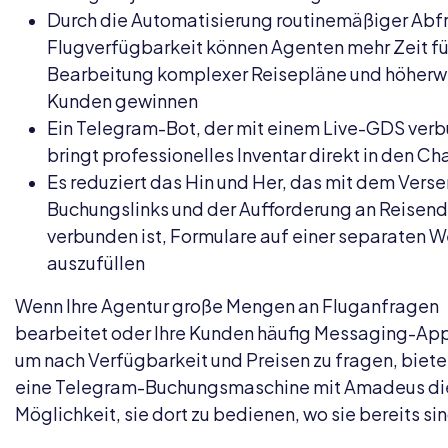
Durch die Automatisierung routinemäßiger Abf
Flugverfügbarkeit können Agenten mehr Zeit fü
Bearbeitung komplexer Reisepläne und höherw
Kunden gewinnen
Ein Telegram-Bot, der mit einem Live-GDS verb
bringt professionelles Inventar direkt in den Ch
Es reduziert das Hin und Her, das mit dem Vers
Buchungslinks und der Aufforderung an Reisen
verbunden ist, Formulare auf einer separaten 
auszufüllen
Wenn Ihre Agentur große Mengen an Fluganfragen
bearbeitet oder Ihre Kunden häufig Messaging-App
um nach Verfügbarkeit und Preisen zu fragen, biete
eine Telegram-Buchungsmaschine mit Amadeus di
Möglichkeit, sie dort zu bedienen, wo sie bereits sin