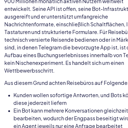
900 Millionen monatlich aktiven Nutzern weltweit
entwickelt. Seine API ist offen, seine Bot-Infrastrukt
ausgereift und er unterstützt umfangreiche
Nachrichtenformate, einschließlich Schaltflächen, I
Tastaturen und strukturierte Formulare. Für Reisebü
technisch versierte Reisende bedienen oder in Märk
sind, in denen Telegram die bevorzugte App ist, ist 
Aufbau eines Buchungserlebnisses innerhalb von 
kein Nischenexperiment. Es handelt sich um einen
Wettbewerbsschritt.
Aus diesem Grund achten Reisebüros auf Folgende
Kunden wollen sofortige Antworten, und Bots k
diese jederzeit liefern
Ein Bot kann mehrere Konversationen gleichzeit
bearbeiten, wodurch der Engpass beseitigt wir
ein Agent jeweils nur eine Anfrage bearbeitet