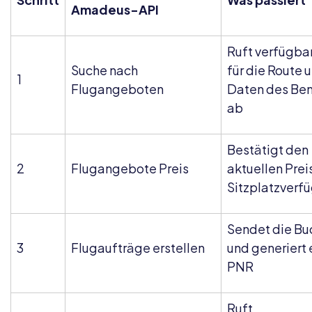
Amadeus-API
Ruft verfügba
Suche nach
für die Route 
1
Flugangeboten
Daten des Ben
ab
Bestätigt den
2
Flugangebote Preis
aktuellen Prei
Sitzplatzverf
Sendet die B
3
Flugaufträge erstellen
und generiert 
PNR
Ruft