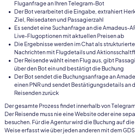
Fluganfrage an Ihren Telegram-Bot
Der Bot verarbeitet die Eingabe, extrahiert Her
Ziel, Reisedaten und Passagierzahl
Es sendet eine Suchanfrage an die Amadeus-API
Live-Flugoptionen mit aktuellen Preisen ab
Die Ergebnisse werden im Chat als strukturierte
Nachrichten mit Flugdetails und Aktionsschalt
Der Reisende wählt einen Flug aus, gibt Passa
über den Bot ein und bestätigt die Buchung
Der Bot sendet die Buchungsanfrage an Amadeu
einen PNR und sendet Bestätigungsdetails an 
Reisenden zurück
Der gesamte Prozess findet innerhalb von Telegram
Der Reisende muss nie eine Website oder eine sep
besuchen. Für die Agentur wird die Buchung auf die
Weise erfasst wie über jeden anderen mit dem GDS