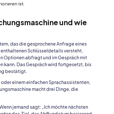
orieren ist.
uchungsmaschine und wie
stem, das die gesprochene Anfrage eines
enthaltenen Schlüsseldetails versteht,
en Optionen abfragt und im Gespräch mit
n kann. Das Gespräch wird fortgesetzt, bis
ng bestätigt.
t oder einem einfachen Sprachassistenten,
hungsmaschine macht drei Dinge, die
Wenn jemand sagt: „Ich möchte nächsten
werden das Ziel, das Abflugdatum basierend