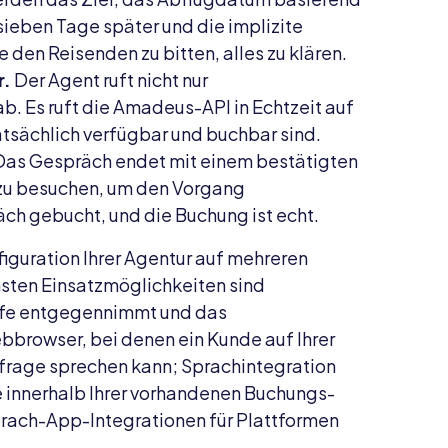
ieben Tage später und die implizite
 den Reisenden zu bitten, alles zu klären.
r.
Der Agent ruft nicht nur
. Es ruft die Amadeus-API in Echtzeit auf
tsächlich verfügbar und buchbar sind.
as Gespräch endet mit einem bestätigten
 zu besuchen, um den Vorgang
ch gebucht, und die Buchung ist echt.
iguration Ihrer Agentur auf mehreren
hsten Einsatzmöglichkeiten sind
ufe entgegennimmt und das
bbrowser, bei denen ein Kunde auf Ihrer
nfrage sprechen kann; Sprachintegration
e innerhalb Ihrer vorhandenen Buchungs-
rach-App-Integrationen für Plattformen