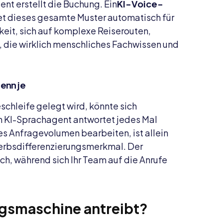
ent erstellt die Buchung. Ein
KI-Voice-
et dieses gesamte Muster automatisch für
eit, sich auf komplexe Reiserouten,
 die wirklich menschliches Fachwissen und
enn je
eschleife gelegt wird, könnte sich
n KI-Sprachagent antwortet jedes Mal
es Anfragevolumen bearbeiten, ist allein
erbsdifferenzierungsmerkmal. Der
h, während sich Ihr Team auf die Anrufe
gsmaschine antreibt?