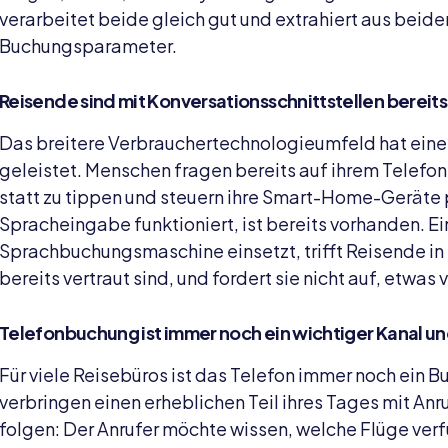
verarbeitet beide gleich gut und extrahiert aus beide
Buchungsparameter.
Reisende sind mit Konversationsschnittstellen bereits
Das breitere Verbrauchertechnologieumfeld hat eine
geleistet. Menschen fragen bereits auf ihrem Telefo
statt zu tippen und steuern ihre Smart-Home-Geräte 
Spracheingabe funktioniert, ist bereits vorhanden. Ei
Sprachbuchungsmaschine einsetzt, trifft Reisende in
bereits vertraut sind, und fordert sie nicht auf, etwas 
Telefonbuchung ist immer noch ein wichtiger Kanal und
Für viele Reisebüros ist das Telefon immer noch ein
verbringen einen erheblichen Teil ihres Tages mit An
folgen: Der Anrufer möchte wissen, welche Flüge ver