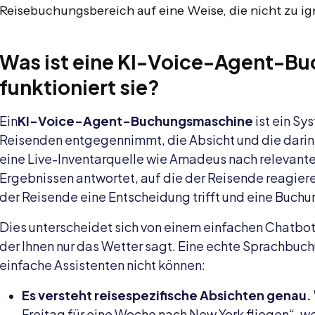
Reisebuchungsbereich auf eine Weise, die nicht zu ign
Was ist eine KI-Voice-Agent-B
funktioniert sie?
Ein
KI-Voice-Agent-Buchungsmaschine
ist ein Sy
Reisenden entgegennimmt, die Absicht und die darin 
eine Live-Inventarquelle wie Amadeus nach relevant
Ergebnissen antwortet, auf die der Reisende reagiere
der Reisende eine Entscheidung trifft und eine Buchu
Dies unterscheidet sich von einem einfachen Chatbo
der Ihnen nur das Wetter sagt. Eine echte Sprachbuc
einfache Assistenten nicht können:
Es versteht reisespezifische Absichten genau.
Freitag für eine Woche nach New York fliegen“, 