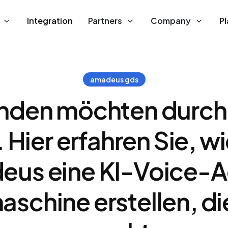
Integration
Partners
Company
P
amadeus gds
enden möchten durc
Hier erfahren Sie, wi
us eine KI-Voice-
chine erstellen, di