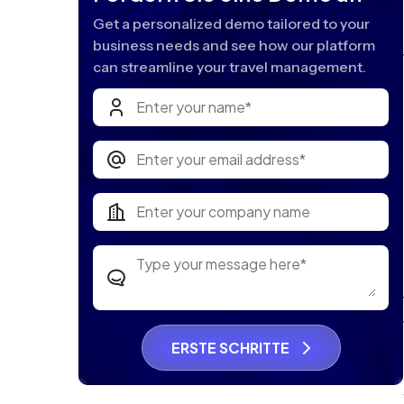
Get a personalized demo tailored to your
business needs and see how our platform
can streamline your travel management.
ERSTE SCHRITTE