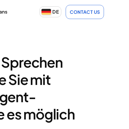
lans
DE
CONTACT US
h Sprechen
e Sie mit
Agent-
e es möglich