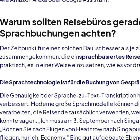
Warum sollten Reisebüros gerade
Sprachbuchungen achten?
Der Zeitpunkt für einen solchen Bau ist besser als je z
zusammengekommen, die ein
sprachbasiertes Rei
praktisch, es in einer Weise einzusetzen, wie es vor dre
Die Sprachtechnologie ist für die Buchung von Gesp
Die Genauigkeit der Sprache-zu-Text-Transkription ha
verbessert. Moderne große Sprachmodelle können die 
verarbeiten, die Reisende tatsächlich verwenden, wen
könnte sagen: „Ich muss am 3. September nach Singa
„Können Sie nach Flügen von Heathrow nach Singapu
fliegen, nur ich, Economy.“ Eine gut aufgebaute Ebe