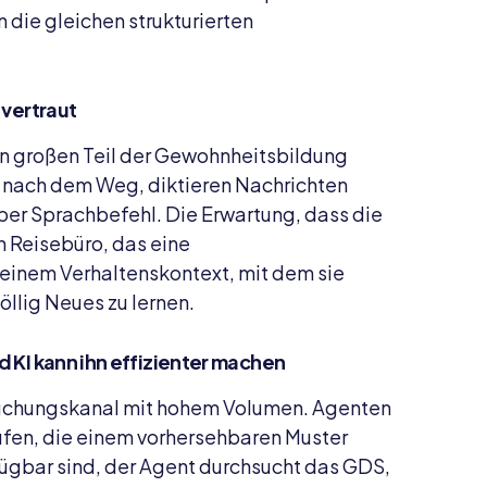
n die gleichen strukturierten
 vertraut
n großen Teil der Gewohnheitsbildung
n nach dem Weg, diktieren Nachrichten
per Sprachbefehl. Die Erwartung, dass die
n Reisebüro, das eine
 einem Verhaltenskontext, mit dem sie
völlig Neues zu lernen.
 KI kann ihn effizienter machen
 Buchungskanal mit hohem Volumen. Agenten
rufen, die einem vorhersehbaren Muster
fügbar sind, der Agent durchsucht das GDS,