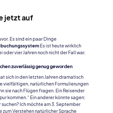
 jetzt auf
uvor. Es sind ein paar Dinge
sebuchungssystem
Es ist heute wirklich
i oder vier Jahren noch nicht der Fall war.
rächen zuverlässig genug geworden
t sich in den letzten Jahren dramatisch
vielfältigen, natürlichen Formulierungen
n sie nach Flügen fragen. Ein Reisender
pur kommen.“ Ein anderer könnte sagen:
r suchen? Ich möchte am 3. September
ne zum Verstehen natürlicher Sprache