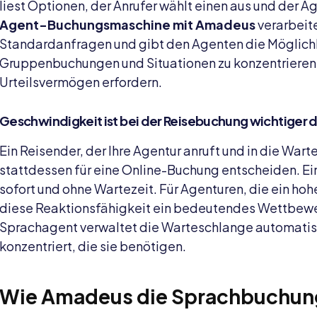
liest Optionen, der Anrufer wählt einen aus und der Ag
Agent-Buchungsmaschine mit Amadeus
verarbeit
Standardanfragen und gibt den Agenten die Möglichk
Gruppenbuchungen und Situationen zu konzentrieren,
Urteilsvermögen erfordern.
Geschwindigkeit ist bei der Reisebuchung wichtiger d
Ein Reisender, der Ihre Agentur anruft und in die Wart
stattdessen für eine Online-Buchung entscheiden. Ei
sofort und ohne Wartezeit. Für Agenturen, die ein hoh
diese Reaktionsfähigkeit ein bedeutendes Wettbew
Sprachagent verwaltet die Warteschlange automatisc
konzentriert, die sie benötigen.
Wie Amadeus die Sprachbuchun