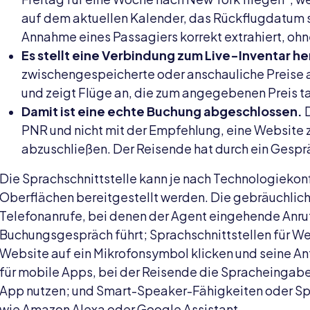
auf dem aktuellen Kalender, das Rückflugdatum s
Annahme eines Passagiers korrekt extrahiert, ohne
Es stellt eine Verbindung zum Live-Inventar he
zwischengespeicherte oder anschauliche Preise ab
und zeigt Flüge an, die zum angegebenen Preis ta
Damit ist eine echte Buchung abgeschlossen.
D
PNR und nicht mit der Empfehlung, eine Website
abzuschließen. Der Reisende hat durch ein Gesprä
Die Sprachschnittstelle kann je nach Technologiekonf
Oberflächen bereitgestellt werden. Die gebräuchlic
Telefonanrufe, bei denen der Agent eingehende Anr
Buchungsgespräch führt; Sprachschnittstellen für We
Website auf ein Mikrofonsymbol klicken und seine A
für mobile Apps, bei der Reisende die Spracheingab
App nutzen; und Smart-Speaker-Fähigkeiten oder Sp
wie Amazon Alexa oder Google Assistant.