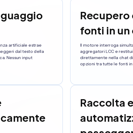
inguaggio
Recupero d
fonti in un
enza artificiale estrae
Il motore interroga sim
eggeri dal testo della
aggregatori LCC e restituisc
ca. Nessun input
direttamente nella chat di
opzioni tra tutte le fonti 
e
Raccolta e
ticamente
automatizz
passegger