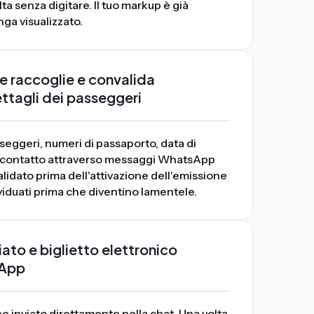
elta senza digitare. Il tuo markup è già
nga visualizzato.
ale raccoglie e convalida
tagli dei passeggeri
seggeri, numeri di passaporto, data di
 di contatto attraverso messaggi WhatsApp
lidato prima dell'attivazione dell'emissione
ividuati prima che diventino lamentele.
ato e biglietto elettronico
sApp
e inviato direttamente nella chat. Una volta