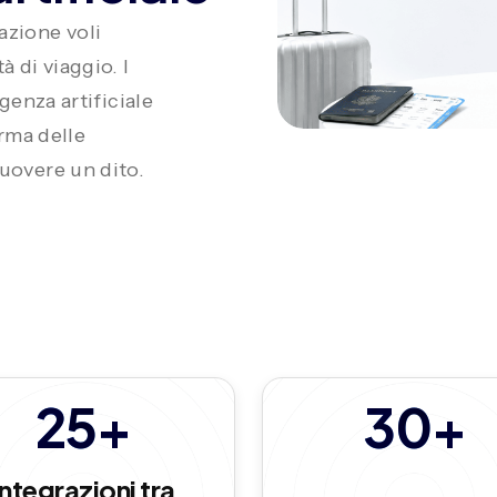
azione voli
 di viaggio. I
genza artificiale
erma delle
uovere un dito.
25+
30+
Integrazioni tra