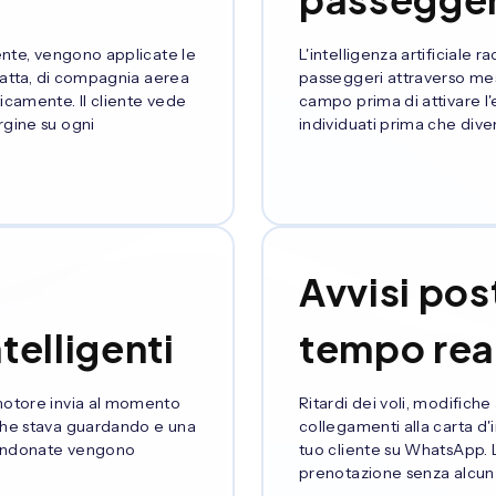
iente, vengono applicate le
L'intelligenza artificiale r
tratta, di compagnia aerea
passeggeri attraverso me
icamente. Il cliente vede
campo prima di attivare l'
rgine su ogni
individuati prima che dive
Avvisi pos
telligenti
tempo rea
 motore invia al momento
Ritardi dei voli, modifich
 che stava guardando e una
collegamenti alla carta d
bbandonate vengono
tuo cliente su WhatsApp. L
prenotazione senza alcun